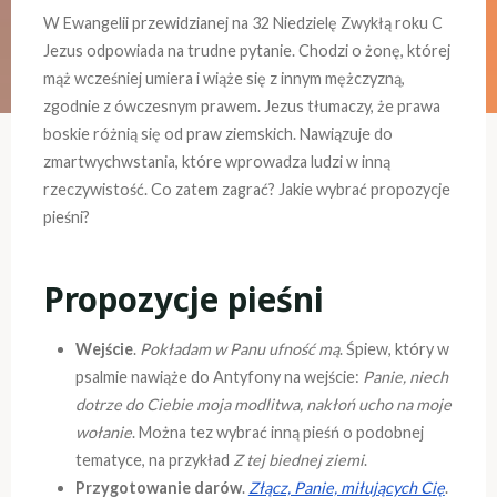
W Ewangelii przewidzianej na 32 Niedzielę Zwykłą roku C
Jezus odpowiada na trudne pytanie. Chodzi o żonę, której
mąż wcześniej umiera i wiąże się z innym mężczyzną,
zgodnie z ówczesnym prawem. Jezus tłumaczy, że prawa
boskie różnią się od praw ziemskich. Nawiązuje do
zmartwychwstania, które wprowadza ludzi w inną
rzeczywistość. Co zatem zagrać? Jakie wybrać propozycje
pieśni?
Propozycje pieśni
Wejście
.
Pokładam w Panu ufność mą
. Śpiew, który w
psalmie nawiąże do Antyfony na wejście:
Panie, niech
dotrze do Ciebie moja modlitwa, nakłoń ucho na moje
wołanie
. Można tez wybrać inną pieśń o podobnej
tematyce, na przykład
Z tej biednej ziemi
.
Przygotowanie darów
.
Złącz, Panie, miłujących Cię
.