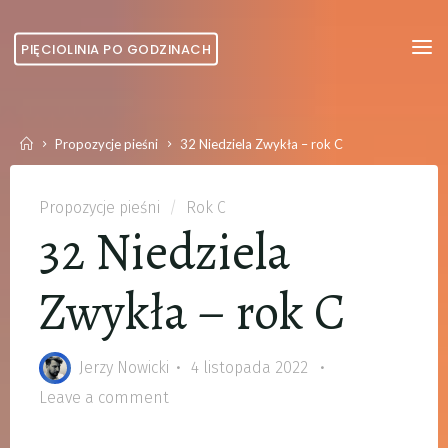
Skip
to
PIĘCIOLINIA PO GODZINACH
content
Home
Propozycje pieśni
32 Niedziela Zwykła – rok C
Propozycje pieśni
/
Rok C
32 Niedziela
Zwykła – rok C
Jerzy Nowicki
4 listopada 2022
Leave a comment