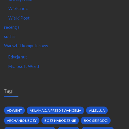
Wielkanoc
Wielki Post
recenzja
suchar
Warsztat komputerowy
Edycja nut
Microsoft Word
Tagi
ADWENT
AKLAMACJA PRZED EWANGELIĄ
ALLELUJA
ARCHANIOŁ BOŻY
BOŻE NARODZENIE
BÓG SIĘ RODZI