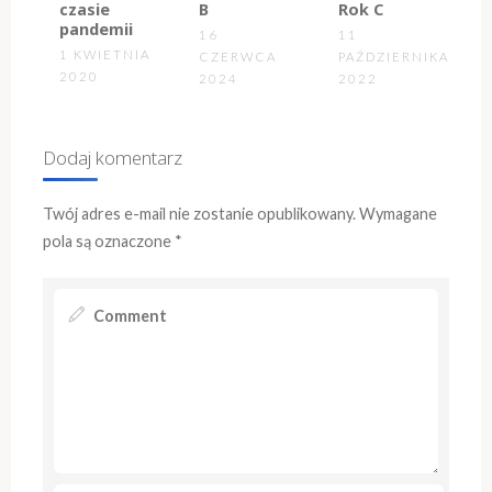
czasie
B
Rok C
pandemii
16
11
1 KWIETNIA
CZERWCA
PAŹDZIERNIKA
2020
2024
2022
Dodaj komentarz
Twój adres e-mail nie zostanie opublikowany.
Wymagane
pola są oznaczone
*