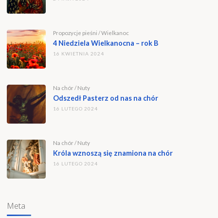
Propozycje pieśni
/
Wielkanoc
4 Niedziela Wielkanocna – rok B
16 KWIETNIA 2024
Na chór
/
Nuty
Odszedł Pasterz od nas na chór
16 LUTEGO 2024
Na chór
/
Nuty
Króla wznoszą się znamiona na chór
16 LUTEGO 2024
Meta