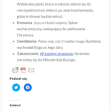
Wybieramy pieśń, która w tekście odnosi się do
rzeczywistości po śmierci, po zmartwychwstaniu,
gdzie królować będzie miłość.
Komunia
.
Jezu w Hostii utajony
. Śpiew
eucharystyczny, nawiązujący do umiłowania
Chrystusa.
Uwielbienie
.
Panie mój, cóż Ci oddać mogę
. Będziemy
wychwalali Boga za Jego dary.
Zakończenie
.
W każdym strapieniu
. Na koniec
zwrócimy się do Miłosierdzia Bożego.
Podziel się:
C
C
l
l
i
i
c
c
k
k
t
t
o
o
Related
s
s
h
h