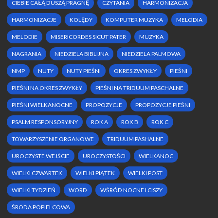
CIEBIE CAŁĄ DUSZĄ PRAGNĘ
CZYTANIA
HARMONIZACJA
HARMONIZACJE
KOLĘDY
KOMPUTER MUZYKA
MELODIA
MELODIE
MISERICORDES SICUT PATER
MUZYKA
NAGRANIA
NIEDZIELA BIBLIJNA
NIEDZIELA PALMOWA
NMP
NUTY
NUTY PIEŚNI
OKRES ZWYKŁY
PIEŚNI
PIEŚNI NA OKRES ZWYKŁY
PIEŚNI NA TRIDUUM PASCHALNE
PIEŚNI WIELKANOCNE
PROPOZYCJE
PROPOZYCJE PIEŚNI
PSALM RESPONSORYJNY
ROK A
ROK B
ROK C
TOWARZYSZENIE ORGANOWE
TRIDUUM PASHALNE
UROCZYSTE WEJŚCIE
UROCZYSTOŚCI
WIELKANOC
WIELKI CZWARTEK
WIELKI PIĄTEK
WIELKI POST
WIELKI TYDZIEŃ
WORD
WŚRÓD NOCNEJ CISZY
ŚRODA POPIELCOWA