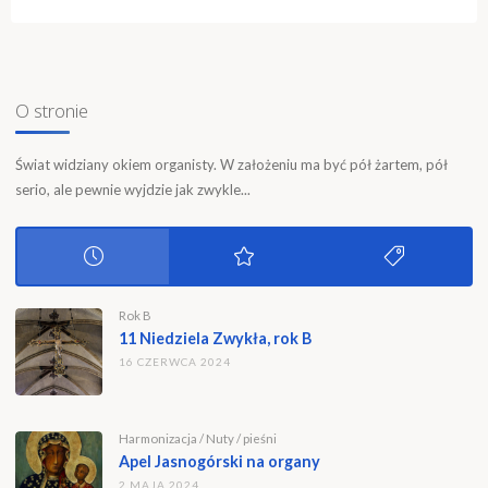
O stronie
Świat widziany okiem organisty. W założeniu ma być pół żartem, pół
serio, ale pewnie wyjdzie jak zwykle...
Rok B
11 Niedziela Zwykła, rok B
16 CZERWCA 2024
Harmonizacja
/
Nuty
/
pieśni
Apel Jasnogórski na organy
2 MAJA 2024