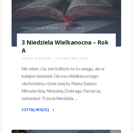
PROPOZYCJE PIEŚNI
/
WIELKANOC
3 Niedziela Wielkanocna – Rok
A
JERZY NOWICKI
15 KWIETNIA 2020
Nie wiem, czy zwróciliście na to uwagę, ale w
kolejne niedziele Okresu Wielkanocnego
obchodzimy różne święta. Mamy Święto
Miłosierdzia, Niedzielę Dobrego Pasterza,
natomiast Trzecia Niedziela …
CZYTAJ WIĘCEJ
"3
Niedziela
Wielkanocna