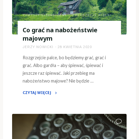
POMYSŁY LITURGICZNE
/
PROPOZYCJE PIEŚNI
Co grać na nabożeństwie
majowym
JERZY NOWICKI
28 KWIETNIA 2020
Rozgrzejcie palce, bo będziemy grać, grać i
grać. Albo gardła – aby śpiewać, śpiewać i
jeszcze raz śpiewać. Jaki przebieg ma
nabożeństwo majowe? Nie będzie …
CZYTAJ WIĘCEJ
"Co
grać
na
nabożeństwie
majowym"