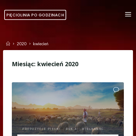
Skip
to
PIĘCIOLINIA PO GODZINACH
content
Home
2020
kwiecień
Miesiąc:
kwiecień 2020
PROPOZYCJE PIEŚNI
/
ROK A
/
WIELKANOC