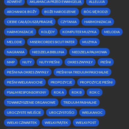
ADWENT
AKLAMACJA PRZED EWANGELIĄ
ALLELUJA
ARCHANIOŁ BOŻY
BOŻE NARODZENIE
BÓG SIĘ RODZI
CIEBIE CAŁĄ DUSZĄ PRAGNĘ
CZYTANIA
HARMONIZACJA
HARMONIZACJE
KOLĘDY
KOMPUTER MUZYKA
MELODIA
MELODIE
MISERICORDES SICUT PATER
MUZYKA
NAGRANIA
NIEDZIELA BIBLIJNA
NIEDZIELA PALMOWA
NMP
NUTY
NUTY PIEŚNI
OKRES ZWYKŁY
PIEŚNI
PIEŚNI NA OKRES ZWYKŁY
PIEŚNI NA TRIDUUM PASCHALNE
PIEŚNI WIELKANOCNE
PROPOZYCJE
PROPOZYCJE PIEŚNI
PSALM RESPONSORYJNY
ROK A
ROK B
ROK C
TOWARZYSZENIE ORGANOWE
TRIDUUM PASHALNE
UROCZYSTE WEJŚCIE
UROCZYSTOŚCI
WIELKANOC
WIELKI CZWARTEK
WIELKI PIĄTEK
WIELKI POST