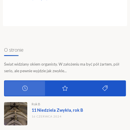
"Wielki
Tydzień
2020
w
czasie
pandemii"
O stronie
Świat widziany okiem organisty. W założeniu ma być pół żartem, pół
serio, ale pewnie wyjdzie jak zwykle...
Rok B
11 Niedziela Zwykła, rok B
16 CZERWCA 2024