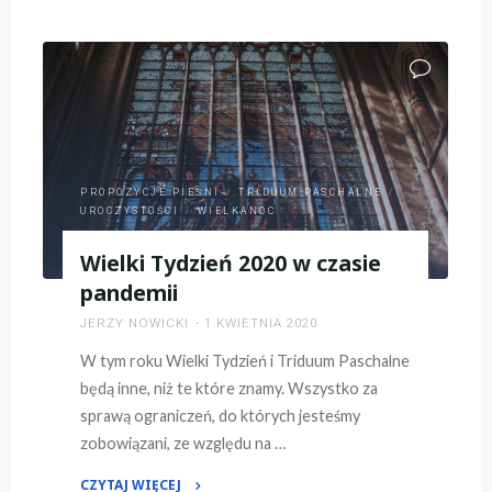
Wielkanocny
–
propozycje
pieśni"
PROPOZYCJE PIEŚNI
/
TRIDUUM PASCHALNE
/
UROCZYSTOŚCI
/
WIELKANOC
Wielki Tydzień 2020 w czasie
pandemii
JERZY NOWICKI
1 KWIETNIA 2020
W tym roku Wielki Tydzień i Triduum Paschalne
będą inne, niż te które znamy. Wszystko za
sprawą ograniczeń, do których jesteśmy
zobowiązani, ze względu na …
CZYTAJ WIĘCEJ