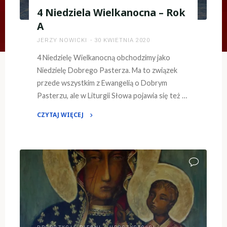
4 Niedziela Wielkanocna – Rok
A
JERZY NOWICKI
30 KWIETNIA 2020
4 Niedzielę Wielkanocną obchodzimy jako
Niedzielę Dobrego Pasterza. Ma to związek
przede wszystkim z Ewangelią o Dobrym
Pasterzu, ale w Liturgii Słowa pojawia się też …
CZYTAJ WIĘCEJ
"4
Niedziela
Wielkanocna
–
Rok
A"