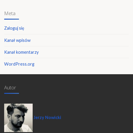
Meta
Zaloguj się
Kanał wpisów
Kanał komentarzy
WordPress.org
Autor
Jerzy Nowicki