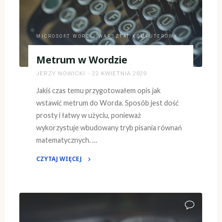
MICROSOFT WORD
/
WARSZTAT KOMPUTEROWY
Metrum w Wordzie
JERZY NOWICKI
22 KWIETNIA 2020
Jakiś czas temu przygotowałem opis jak
wstawić metrum do Worda. Sposób jest dość
prosty i łatwy w użyciu, ponieważ
wykorzystuje wbudowany tryb pisania równań
matematycznych. …
CZYTAJ WIĘCEJ
"Metrum
w
Wordzie"