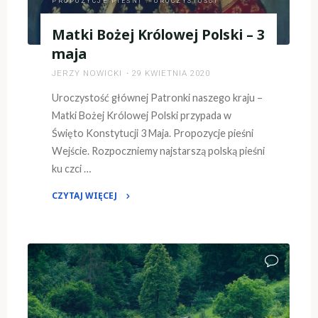
PROPOZYCJE PIEŚNI
/
UROCZYSTOŚCI
Matki Bożej Królowej Polski – 3
maja
JERZY NOWICKI
29 KWIETNIA 2020
Uroczystość głównej Patronki naszego kraju –
Matki Bożej Królowej Polski przypada w
Święto Konstytucji 3 Maja. Propozycje pieśni
Wejście. Rozpoczniemy najstarszą polską pieśni
ku czci …
CZYTAJ WIĘCEJ
"Matki
Bożej
Królowej
Polski
–
3
maja"