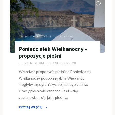
–
Rok
A"
PROPOZYCJE PIEŚNI
/
WIELKANOC
Poniedziałek Wielkanocny –
propozycje pieśni
JERZY NOWICKI
13 KWIETNIA 2020
Właściwie propozycje pieśni na Poniedziałek
Wielkanocny, podobnie jak na Wielkanoc
mogłyby się ograniczyć do jednego zdania:
Gramy pieśni wielkanocne. Jeśli wciąż
zastanawiasz się, jakie pieśni …
CZYTAJ WIĘCEJ
"Poniedziałek