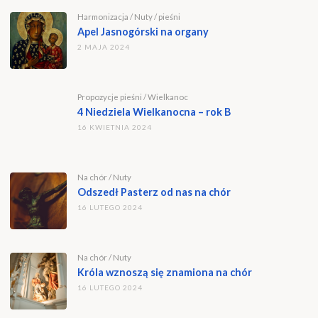
Harmonizacja
/
Nuty
/
pieśni
Apel Jasnogórski na organy
2 MAJA 2024
Propozycje pieśni
/
Wielkanoc
4 Niedziela Wielkanocna – rok B
16 KWIETNIA 2024
Na chór
/
Nuty
Odszedł Pasterz od nas na chór
16 LUTEGO 2024
Na chór
/
Nuty
Króla wznoszą się znamiona na chór
16 LUTEGO 2024