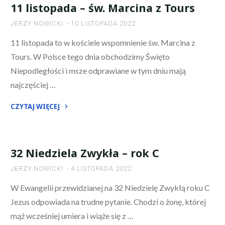
Zwykła,
11 listopada – św. Marcina z Tours
rok
JERZY NOWICKI
10 LISTOPADA 2022
C"
11 listopada to w kościele wspomnienie św. Marcina z
Tours. W Polsce tego dnia obchodzimy Święto
Niepodległości i msze odprawiane w tym dniu mają
najczęściej …
CZYTAJ WIĘCEJ
"11
listopada
–
32 Niedziela Zwykła – rok C
św.
JERZY NOWICKI
4 LISTOPADA 2022
Marcina
z
W Ewangelii przewidzianej na 32 Niedzielę Zwykłą roku C
Tours"
Jezus odpowiada na trudne pytanie. Chodzi o żonę, której
mąż wcześniej umiera i wiąże się z …