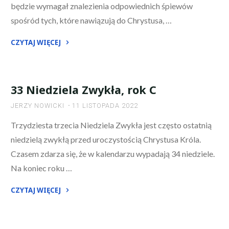
będzie wymagał znalezienia odpowiednich śpiewów
spośród tych, które nawiązują do Chrystusa, …
CZYTAJ WIĘCEJ
"Niedziela
Chrystusa
Króla"
33 Niedziela Zwykła, rok C
JERZY NOWICKI
11 LISTOPADA 2022
Trzydziesta trzecia Niedziela Zwykła jest często ostatnią
niedzielą zwykłą przed uroczystością Chrystusa Króla.
Czasem zdarza się, że w kalendarzu wypadają 34 niedziele.
Na koniec roku …
CZYTAJ WIĘCEJ
"33
Niedziela