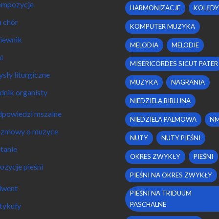
mpozycje
HARMONIZACJE
KOLĘDY
 chór
KOMPUTER MUZYKA
iewnik
MELODIA
MELODIE
i
MISERICORDES SICUT PATER
sły liturgiczne
MUZYKA
NAGRANIA
dnik organisty
NIEDZIELA BIBLIJNA
powiedzi mszalne
NIEDZIELA PALMOWA
N
zmowy o muzyce
NUTY
NUTY PIEŚNI
tanie
OKRES ZWYKŁY
PIEŚNI
ozycje pieśni
PIEŚNI NA OKRES ZWYKŁY
went
PIEŚNI NA TRIDUUM
PASCHALNE
tykuły