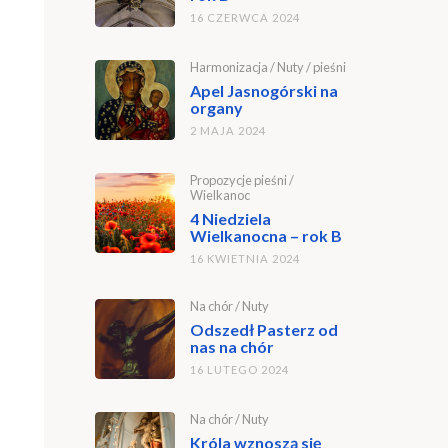
16 CZERWCA 2024
Harmonizacja
/
Nuty
/
pieśni
Apel Jasnogórski na
organy
2 MAJA 2024
Propozycje pieśni
/
Wielkanoc
4 Niedziela
Wielkanocna – rok B
16 KWIETNIA 2024
Na chór
/
Nuty
Odszedł Pasterz od
nas na chór
16 LUTEGO 2024
Na chór
/
Nuty
Króla wznoszą się