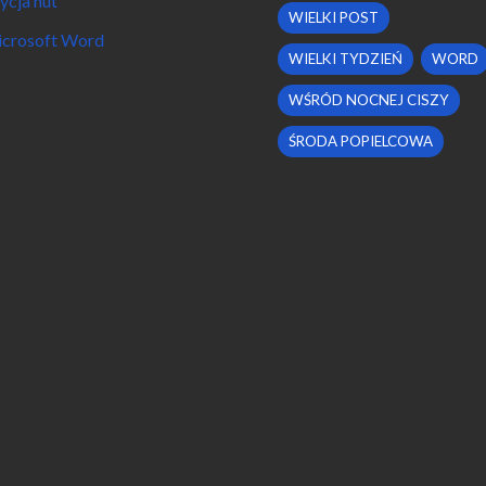
ycja nut
WIELKI POST
crosoft Word
WIELKI TYDZIEŃ
WORD
WŚRÓD NOCNEJ CISZY
ŚRODA POPIELCOWA