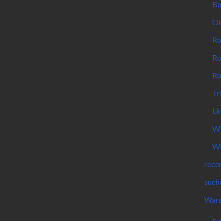
Bo
Ok
Ro
Ro
Ro
Tr
Ur
Wi
Wi
rece
such
Wars