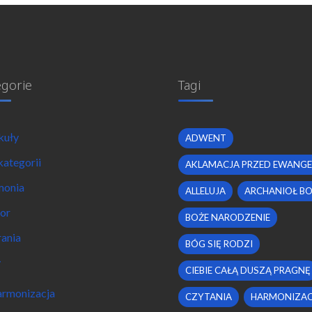
egorie
Tagi
kuły
ADWENT
kategorii
AKLAMACJA PRZED EWANGE
monia
ALLELUJA
ARCHANIOŁ B
or
BOŻE NARODZENIE
ania
BÓG SIĘ RODZI
y
CIEBIE CAŁĄ DUSZĄ PRAGNĘ
rmonizacja
CZYTANIA
HARMONIZAC