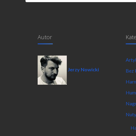
Autor
Kat
Arty
Jerzy Nowicki
Bez 
Har
Hum
Nagr
Nut
Ha