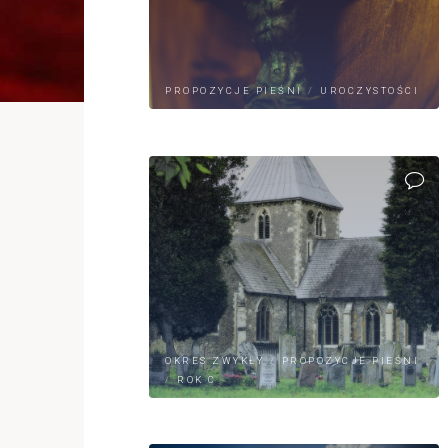
PROPOZYCJE PIEŚNI
/
UROCZYSTOŚCI
OKRES ZWYKŁY
/
PROPOZYCJE PIEŚNI
/
ROK C