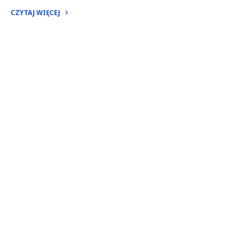
CZYTAJ WIĘCEJ
"32
Niedziela
Zwykła
–
rok
C"