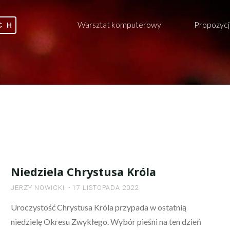
Warsztat komputerowy
Propozycj
CH
Niedziela Chrystusa Króla
JERZY NOWICKI
17 LISTOPADA 2022
Uroczystość Chrystusa Króla przypada w ostatnią
niedzielę Okresu Zwykłego. Wybór pieśni na ten dzień