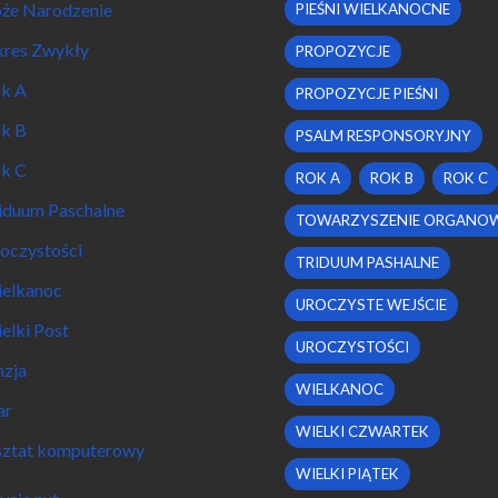
że Narodzenie
PIEŚNI WIELKANOCNE
res Zwykły
PROPOZYCJE
k A
PROPOZYCJE PIEŚNI
k B
PSALM RESPONSORYJNY
k C
ROK A
ROK B
ROK C
iduum Paschalne
TOWARZYSZENIE ORGANO
oczystości
TRIDUUM PASHALNE
elkanoc
UROCZYSTE WEJŚCIE
elki Post
UROCZYSTOŚCI
nzja
WIELKANOC
ar
WIELKI CZWARTEK
ztat komputerowy
WIELKI PIĄTEK