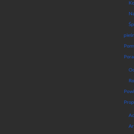
Ko
Na
Śp
pieśn
Pomy
Pora
Od
Ro
Powi
Prop
Ad
Ar