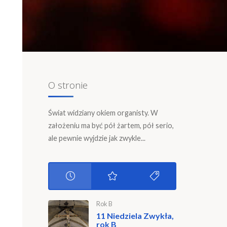
O stronie
Świat widziany okiem organisty. W
założeniu ma być pół żartem, pół serio,
ale pewnie wyjdzie jak zwykle...
Rok B
11 Niedziela Zwykła,
rok B