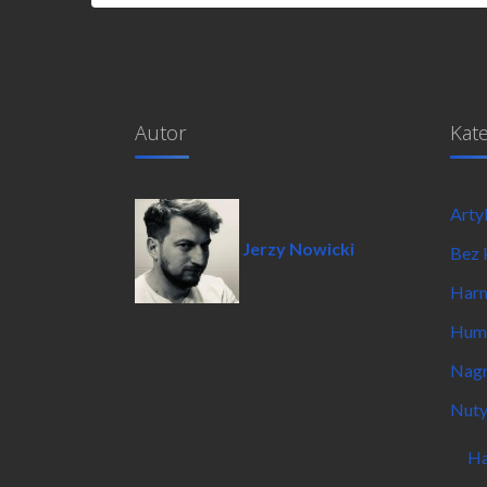
Autor
Kat
Arty
Jerzy Nowicki
Bez 
Har
Hum
Nagr
Nut
Ha