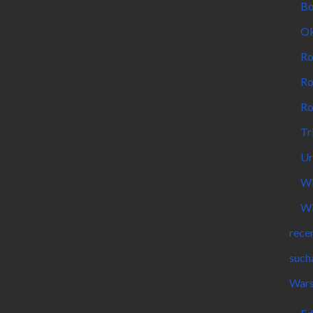
Bo
Ok
Ro
Ro
Ro
Tr
Ur
Wi
Wi
rece
such
Wars