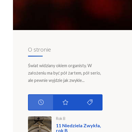
O stronie
Świat widziany okiem organisty. W
założeniu ma być pół żartem, pół serio,
ale pewnie wyjdzie jak zwykle...
Rok B
11 Niedziela Zwykła,
rok B