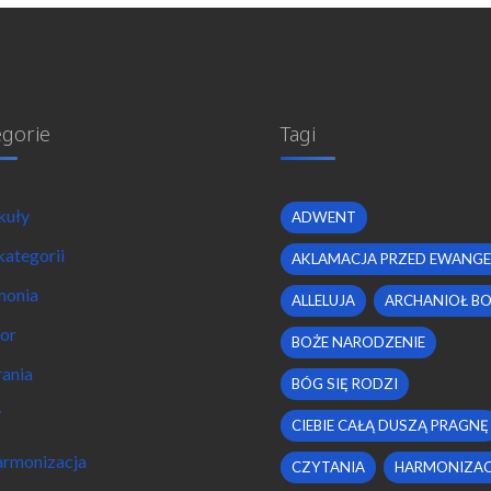
egorie
Tagi
kuły
ADWENT
kategorii
AKLAMACJA PRZED EWANGE
monia
ALLELUJA
ARCHANIOŁ B
or
BOŻE NARODZENIE
ania
BÓG SIĘ RODZI
y
CIEBIE CAŁĄ DUSZĄ PRAGNĘ
rmonizacja
CZYTANIA
HARMONIZAC