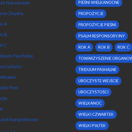
że Narodzenie
PIEŚNI WIELKANOCNE
res Zwykły
PROPOZYCJE
k A
PROPOZYCJE PIEŚNI
k B
PSALM RESPONSORYJNY
k C
ROK A
ROK B
ROK C
iduum Paschalne
TOWARZYSZENIE ORGANO
oczystości
TRIDUUM PASHALNE
elkanoc
UROCZYSTE WEJŚCIE
elki Post
UROCZYSTOŚCI
nzja
WIELKANOC
ar
WIELKI CZWARTEK
ztat komputerowy
WIELKI PIĄTEK