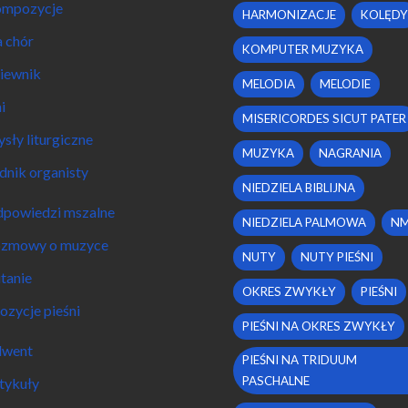
mpozycje
HARMONIZACJE
KOLĘDY
 chór
KOMPUTER MUZYKA
iewnik
MELODIA
MELODIE
i
MISERICORDES SICUT PATER
sły liturgiczne
MUZYKA
NAGRANIA
dnik organisty
NIEDZIELA BIBLIJNA
powiedzi mszalne
NIEDZIELA PALMOWA
N
zmowy o muzyce
NUTY
NUTY PIEŚNI
tanie
OKRES ZWYKŁY
PIEŚNI
ozycje pieśni
PIEŚNI NA OKRES ZWYKŁY
went
PIEŚNI NA TRIDUUM
PASCHALNE
tykuły