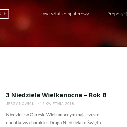
Warsztat komputerowy
Propozycj
CH
3 Niedziela Wielkanocna – Rok B
JERZY NOWICKI
15 KWIETNIA 2018
Niedziele w Okresie Wielkanocnym mają często
dodatkowy charakter. Druga Niedziela to Święto