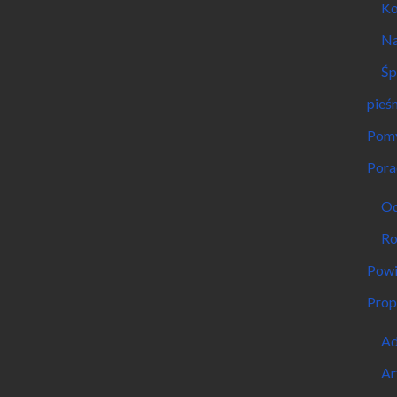
Ko
Na
Śp
pieśn
Pomy
Pora
Od
Ro
Powi
Prop
Ad
Ar