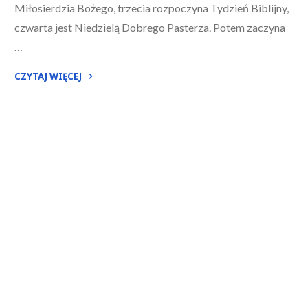
Miłosierdzia Bożego, trzecia rozpoczyna Tydzień Biblijny,
czwarta jest Niedzielą Dobrego Pasterza. Potem zaczyna
…
CZYTAJ WIĘCEJ
"3
Niedziela
Wielkanocna
–
Rok
B"