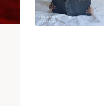
PROPOZYCJE PIEŚNI
/
ROK B
/
WIELKANOC