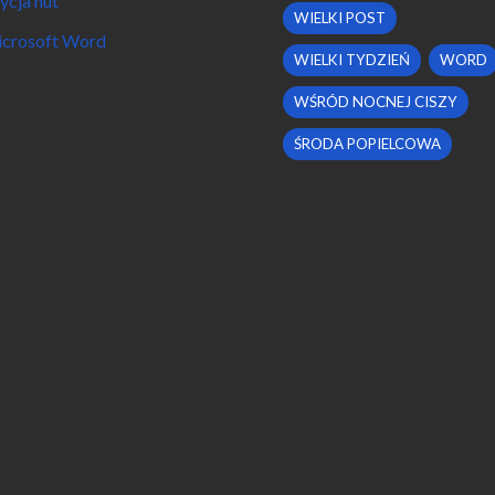
ycja nut
WIELKI POST
crosoft Word
WIELKI TYDZIEŃ
WORD
WŚRÓD NOCNEJ CISZY
ŚRODA POPIELCOWA