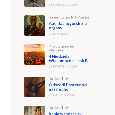
16 CZERWCA 2024
Harmonizacja
/
Nuty
/
pieśni
Apel Jasnogórski na
organy
2 MAJA 2024
Propozycje pieśni
/
Wielkanoc
4 Niedziela
Wielkanocna – rok B
16 KWIETNIA 2024
Na chór
/
Nuty
Odszedł Pasterz od
nas na chór
16 LUTEGO 2024
Na chór
/
Nuty
Króla wznoszą się