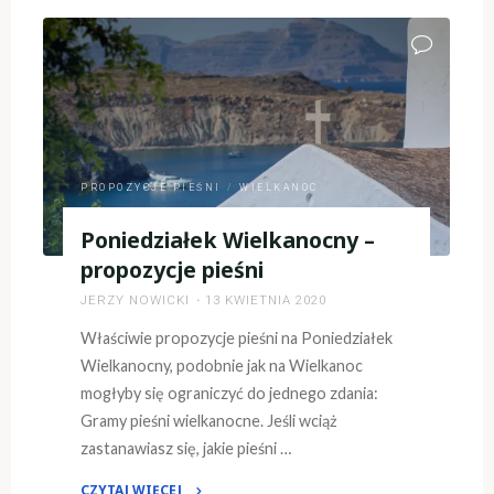
Wielkanocna
–
Rok
A"
PROPOZYCJE PIEŚNI
/
WIELKANOC
Poniedziałek Wielkanocny –
propozycje pieśni
JERZY NOWICKI
13 KWIETNIA 2020
Właściwie propozycje pieśni na Poniedziałek
Wielkanocny, podobnie jak na Wielkanoc
mogłyby się ograniczyć do jednego zdania:
Gramy pieśni wielkanocne. Jeśli wciąż
zastanawiasz się, jakie pieśni …
CZYTAJ WIĘCEJ