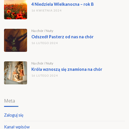
4 Niedziela Wielkanocna – rok B
16 KWIETNIA 2024
Na chór
/
Nuty
Odszedł Pasterz od nas na chór
16 LUTEGO 2024
Na chór
/
Nuty
Króla wznoszą się znamiona na chór
16 LUTEGO 2024
Meta
Zaloguj się
Kanał wpisów