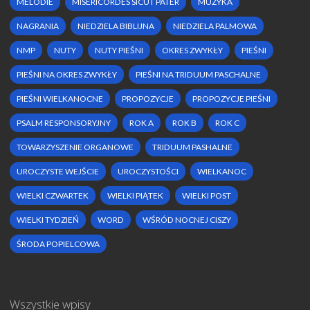
MELODIE
MISERICORDES SICUT PATER
MUZYKA
NAGRANIA
NIEDZIELA BIBLIJNA
NIEDZIELA PALMOWA
NMP
NUTY
NUTY PIEŚNI
OKRES ZWYKŁY
PIEŚNI
PIEŚNI NA OKRES ZWYKŁY
PIEŚNI NA TRIDUUM PASCHALNE
PIEŚNI WIELKANOCNE
PROPOZYCJE
PROPOZYCJE PIEŚNI
PSALM RESPONSORYJNY
ROK A
ROK B
ROK C
TOWARZYSZENIE ORGANOWE
TRIDUUM PASHALNE
UROCZYSTE WEJŚCIE
UROCZYSTOŚCI
WIELKANOC
WIELKI CZWARTEK
WIELKI PIĄTEK
WIELKI POST
WIELKI TYDZIEŃ
WORD
WŚRÓD NOCNEJ CISZY
ŚRODA POPIELCOWA
Wszystkie wpisy