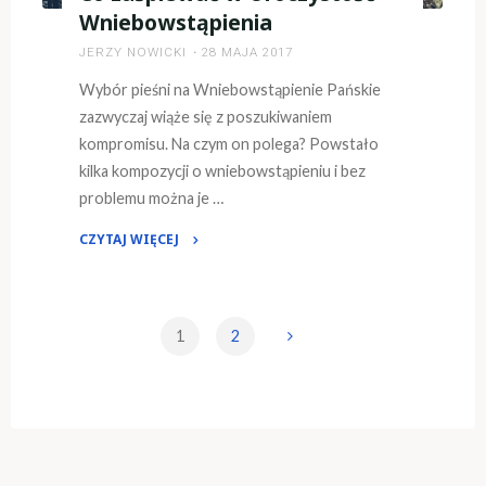
Wniebowstąpienia
JERZY NOWICKI
28 MAJA 2017
Wybór pieśni na Wniebowstąpienie Pańskie
zazwyczaj wiąże się z poszukiwaniem
kompromisu. Na czym on polega? Powstało
kilka kompozycji o wniebowstąpieniu i bez
problemu można je …
CZYTAJ WIĘCEJ
"Co
zaśpiewać
w
1
2
Uroczystość
Nawigacja
Wniebowstąpienia"
po