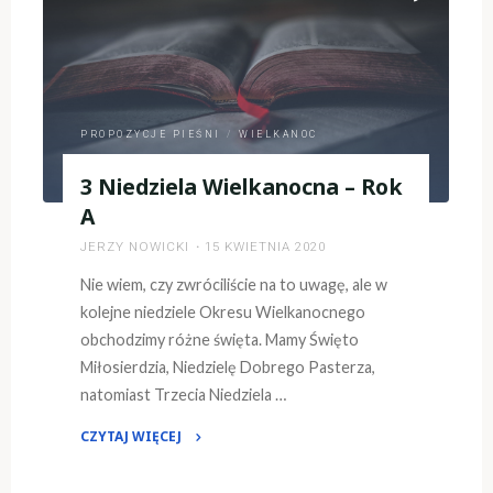
Rok
A"
PROPOZYCJE PIEŚNI
/
WIELKANOC
3 Niedziela Wielkanocna – Rok
A
JERZY NOWICKI
15 KWIETNIA 2020
Nie wiem, czy zwróciliście na to uwagę, ale w
kolejne niedziele Okresu Wielkanocnego
obchodzimy różne święta. Mamy Święto
Miłosierdzia, Niedzielę Dobrego Pasterza,
natomiast Trzecia Niedziela …
CZYTAJ WIĘCEJ
"3
Niedziela