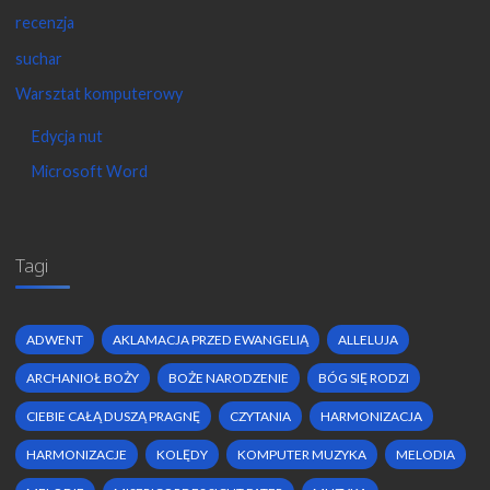
recenzja
suchar
Warsztat komputerowy
Edycja nut
Microsoft Word
Tagi
ADWENT
AKLAMACJA PRZED EWANGELIĄ
ALLELUJA
ARCHANIOŁ BOŻY
BOŻE NARODZENIE
BÓG SIĘ RODZI
CIEBIE CAŁĄ DUSZĄ PRAGNĘ
CZYTANIA
HARMONIZACJA
HARMONIZACJE
KOLĘDY
KOMPUTER MUZYKA
MELODIA