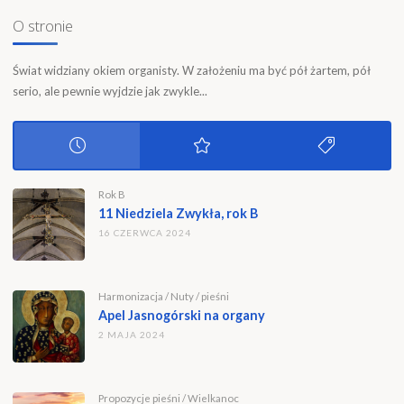
wpisach
O stronie
Świat widziany okiem organisty. W założeniu ma być pół żartem, pół
serio, ale pewnie wyjdzie jak zwykle...
Rok B
11 Niedziela Zwykła, rok B
16 CZERWCA 2024
Harmonizacja
/
Nuty
/
pieśni
Apel Jasnogórski na organy
2 MAJA 2024
Propozycje pieśni
/
Wielkanoc