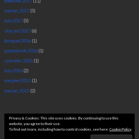
kwiecień 2017
(11)
marzec 2017
(5)
luty 2017
(5)
styczeń 2017
(6)
listopad 2016
(1)
październik 2016
(1)
czerwiec 2016
(1)
luty 2016
(2)
sierpień 2015
(1)
marzec 2015
(2)
©2026 Pięciolinia po godzinach
Privacy & Cookies: This site uses cookies. By continuing to use this
website, you agree to their use.
To find out more, including how to control cookies, see here:
Cookie Policy