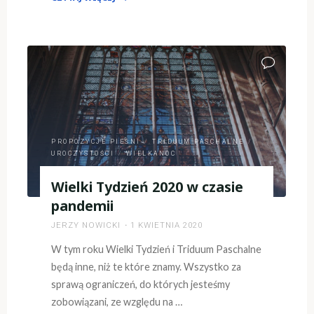
"Poniedziałek
Wielkanocny
–
propozycje
pieśni"
PROPOZYCJE PIEŚNI
/
TRIDUUM PASCHALNE
/
UROCZYSTOŚCI
/
WIELKANOC
Wielki Tydzień 2020 w czasie
pandemii
JERZY NOWICKI
1 KWIETNIA 2020
W tym roku Wielki Tydzień i Triduum Paschalne
będą inne, niż te które znamy. Wszystko za
sprawą ograniczeń, do których jesteśmy
zobowiązani, ze względu na …