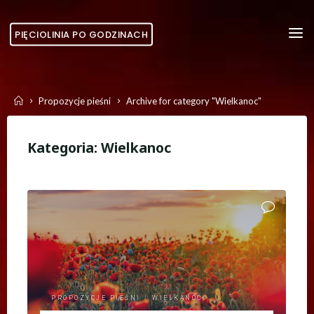
Skip
to
PIĘCIOLINIA PO GODZINACH
content
Home
Propozycje pieśni
Archive for category "Wielkanoc"
Kategoria:
Wielkanoc
PROPOZYCJE PIEŚNI
/
WIELKANOC