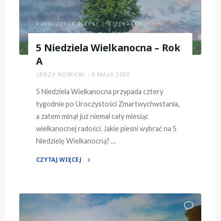
PROPOZYCJE PIEŚNI
/
WIELKANOC
5 Niedziela Wielkanocna – Rok
A
JERZY NOWICKI
6 MAJA 2020
5 Niedziela Wielkanocna przypada cztery
tygodnie po Uroczystości Zmartwychwstania,
a zatem minął już niemal cały miesiąc
wielkanocnej radości. Jakie pieśni wybrać na 5
Niedzielę Wielkanocną? …
CZYTAJ WIĘCEJ
"5
Niedziela
Wielkanocna
–
Rok