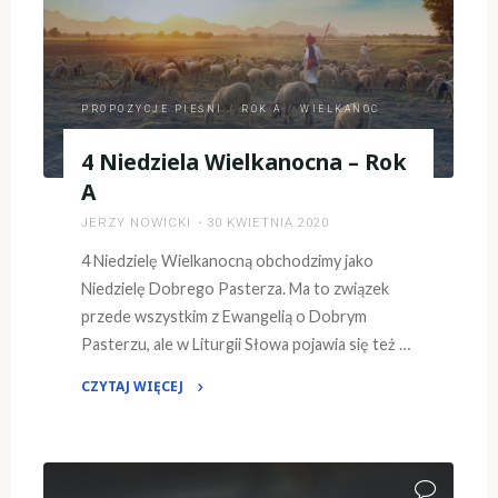
A"
PROPOZYCJE PIEŚNI
/
ROK A
/
WIELKANOC
4 Niedziela Wielkanocna – Rok
A
JERZY NOWICKI
30 KWIETNIA 2020
4 Niedzielę Wielkanocną obchodzimy jako
Niedzielę Dobrego Pasterza. Ma to związek
przede wszystkim z Ewangelią o Dobrym
Pasterzu, ale w Liturgii Słowa pojawia się też …
CZYTAJ WIĘCEJ
"4
Niedziela
Wielkanocna
–