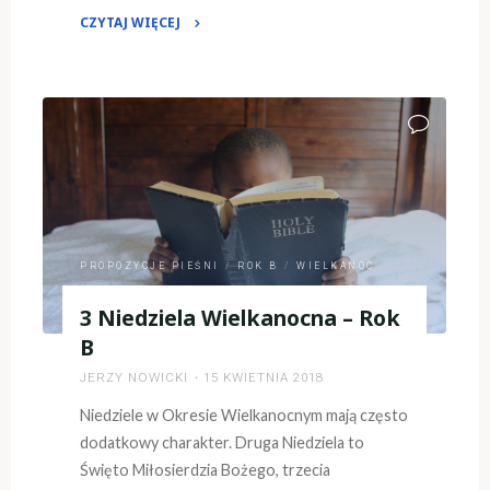
CZYTAJ WIĘCEJ
"Wielki
Tydzień
2020
w
czasie
pandemii"
PROPOZYCJE PIEŚNI
/
ROK B
/
WIELKANOC
3 Niedziela Wielkanocna – Rok
B
JERZY NOWICKI
15 KWIETNIA 2018
Niedziele w Okresie Wielkanocnym mają często
dodatkowy charakter. Druga Niedziela to
Święto Miłosierdzia Bożego, trzecia