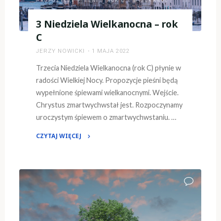
PROPOZYCJE PIEŚNI
/
ROK C
/
WIELKANOC
3 Niedziela Wielkanocna – rok
C
JERZY NOWICKI
1 MAJA 2022
Trzecia Niedziela Wielkanocna (rok C) płynie w
radości Wielkiej Nocy. Propozycje pieśni będą
wypełnione śpiewami wielkanocnymi. Wejście.
Chrystus zmartwychwstał jest. Rozpoczynamy
uroczystym śpiewem o zmartwychwstaniu. …
CZYTAJ WIĘCEJ
"3
Niedziela
Wielkanocna
–
rok
C"