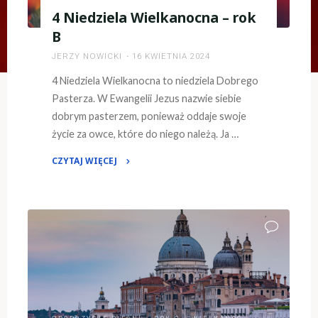
4 Niedziela Wielkanocna – rok
B
JERZY NOWICKI
16 KWIETNIA 2024
4 Niedziela Wielkanocna to niedziela Dobrego
Pasterza. W Ewangelii Jezus nazwie siebie
dobrym pasterzem, ponieważ oddaje swoje
życie za owce, które do niego należą. Ja …
CZYTAJ WIĘCEJ
"4
Niedziela
Wielkanocna
–
rok
B"