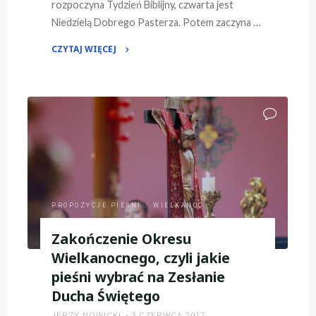
rozpoczyna Tydzień Biblijny, czwarta jest
Niedzielą Dobrego Pasterza. Potem zaczyna …
CZYTAJ WIĘCEJ
"3
Niedziela
Wielkanocna
–
Rok
B"
PROPOZYCJE PIEŚNI
/
WIELKANOC
Zakończenie Okresu
Wielkanocnego, czyli jakie
pieśni wybrać na Zesłanie
Ducha Świętego
JERZY NOWICKI
3 CZERWCA 2017