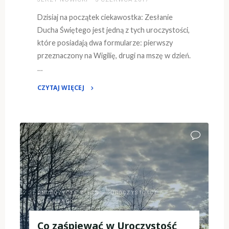
Dzisiaj na początek ciekawostka: Zesłanie
Ducha Świętego jest jedną z tych uroczystości,
które posiadają dwa formularze: pierwszy
przeznaczony na Wigilię, drugi na mszę w dzień.
…
CZYTAJ WIĘCEJ
"Zakończenie
Okresu
Wielkanocnego,
czyli
jakie
pieśni
wybrać
na
PROPOZYCJE PIEŚNI
/
UROCZYSTOŚCI
/
Zesłanie
WIELKANOC
Ducha
Świętego "
Co zaśpiewać w Uroczystość