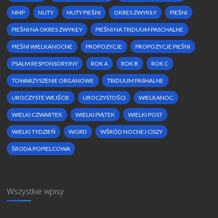
NMP
NUTY
NUTY PIEŚNI
OKRES ZWYKŁY
PIEŚNI
PIEŚNI NA OKRES ZWYKŁY
PIEŚNI NA TRIDUUM PASCHALNE
PIEŚNI WIELKANOCNE
PROPOZYCJE
PROPOZYCJE PIEŚNI
PSALM RESPONSORYJNY
ROK A
ROK B
ROK C
TOWARZYSZENIE ORGANOWE
TRIDUUM PASHALNE
UROCZYSTE WEJŚCIE
UROCZYSTOŚCI
WIELKANOC
WIELKI CZWARTEK
WIELKI PIĄTEK
WIELKI POST
WIELKI TYDZIEŃ
WORD
WŚRÓD NOCNEJ CISZY
ŚRODA POPIELCOWA
Wszystkie wpisy