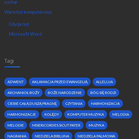
suchar
Warsztat komputerowy
Edycja nut
Microsoft Word
Tagi
ADWENT
AKLAMACJA PRZED EWANGELIĄ
ALLELUJA
ARCHANIOŁ BOŻY
BOŻE NARODZENIE
BÓG SIĘ RODZI
CIEBIE CAŁĄ DUSZĄ PRAGNĘ
CZYTANIA
HARMONIZACJA
HARMONIZACJE
KOLĘDY
KOMPUTER MUZYKA
MELODIA
MELODIE
MISERICORDES SICUT PATER
MUZYKA
NAGRANIA
NIEDZIELA BIBLIJNA
NIEDZIELA PALMOWA