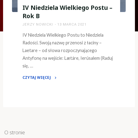
IV Niedziela Wielkiego Postu –
Rok B
JERZY NOWICKI
13 MARCA 2021
IV Niedziela Wielkiego Postu to Niedziela
Radości. Swoją nazwę przenosi z łaciny –
Laetare – od słowa rozpoczynającego
Antyfonę na wejście: Lætáre, Ierúsalem (Raduj
się, …
CZYTAJ WIĘCEJ
"IV
Niedziela
Wielkiego
Postu
–
Rok
B"
O stronie