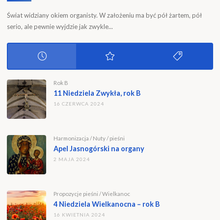
Świat widziany okiem organisty. W założeniu ma być pół żartem, pół
serio, ale pewnie wyjdzie jak zwykle...
Rok B
11 Niedziela Zwykła, rok B
16 CZERWCA 2024
Harmonizacja
/
Nuty
/
pieśni
Apel Jasnogórski na organy
2 MAJA 2024
Propozycje pieśni
/
Wielkanoc
4 Niedziela Wielkanocna – rok B
16 KWIETNIA 2024