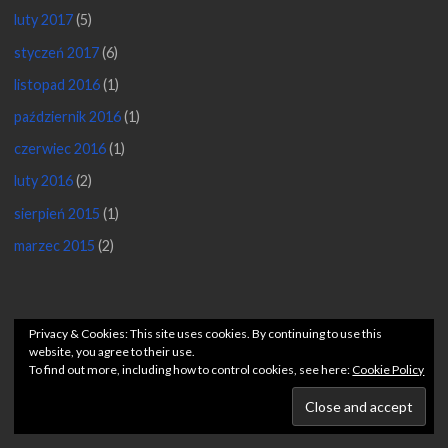
luty 2017
(5)
styczeń 2017
(6)
listopad 2016
(1)
październik 2016
(1)
czerwiec 2016
(1)
luty 2016
(2)
sierpień 2015
(1)
marzec 2015
(2)
©2026 Pięciolinia po godzinach
Privacy & Cookies: This site uses cookies. By continuing to use this
website, you agree to their use.
To find out more, including how to control cookies, see here:
Cookie Policy