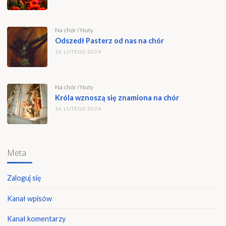
Na chór
/
Nuty
Odszedł Pasterz od nas na chór
16 LUTEGO 2024
Na chór
/
Nuty
Króla wznoszą się znamiona na chór
16 LUTEGO 2024
Meta
Zaloguj się
Kanał wpisów
Kanał komentarzy