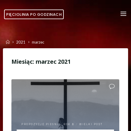
Skip
to
PIĘCIOLINIA PO GODZINACH
content
Home
2021
marzec
Miesiąc:
marzec 2021
PROPOZYCJE PIEŚNI
/
ROK B
/
WIELKI POST