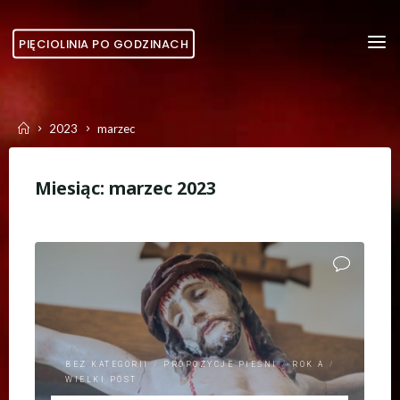
Skip
to
PIĘCIOLINIA PO GODZINACH
content
Home
2023
marzec
Miesiąc:
marzec 2023
BEZ KATEGORII
/
PROPOZYCJE PIEŚNI
/
ROK A
/
WIELKI POST