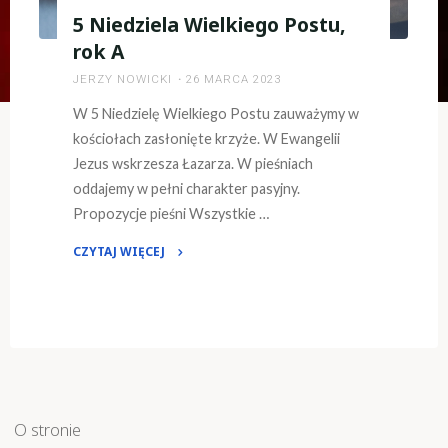
5 Niedziela Wielkiego Postu,
rok A
JERZY NOWICKI
26 MARCA 2023
W 5 Niedzielę Wielkiego Postu zauważymy w
kościołach zasłonięte krzyże. W Ewangelii
Jezus wskrzesza Łazarza. W pieśniach
oddajemy w pełni charakter pasyjny.
Propozycje pieśni Wszystkie …
CZYTAJ WIĘCEJ
"5
Niedziela
Wielkiego
Postu,
rok
A"
O stronie