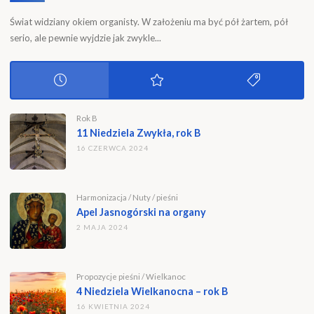
Świat widziany okiem organisty. W założeniu ma być pół żartem, pół
serio, ale pewnie wyjdzie jak zwykle...
Rok B
11 Niedziela Zwykła, rok B
16 CZERWCA 2024
Harmonizacja
/
Nuty
/
pieśni
Apel Jasnogórski na organy
2 MAJA 2024
Propozycje pieśni
/
Wielkanoc
4 Niedziela Wielkanocna – rok B
16 KWIETNIA 2024