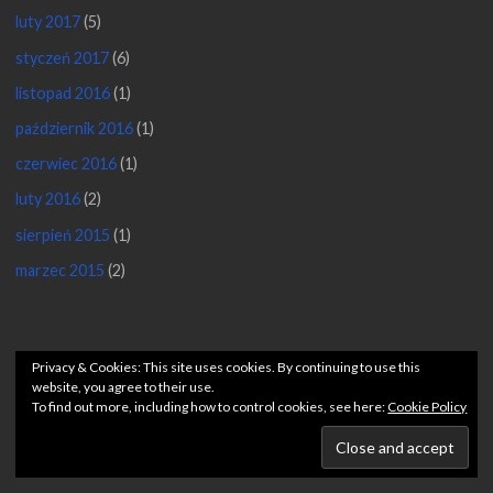
luty 2017
(5)
styczeń 2017
(6)
listopad 2016
(1)
październik 2016
(1)
czerwiec 2016
(1)
luty 2016
(2)
sierpień 2015
(1)
marzec 2015
(2)
©2026 Pięciolinia po godzinach
Privacy & Cookies: This site uses cookies. By continuing to use this
website, you agree to their use.
To find out more, including how to control cookies, see here:
Cookie Policy