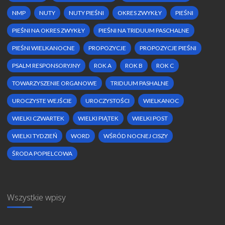
NMP
NUTY
NUTY PIEŚNI
OKRES ZWYKŁY
PIEŚNI
PIEŚNI NA OKRES ZWYKŁY
PIEŚNI NA TRIDUUM PASCHALNE
PIEŚNI WIELKANOCNE
PROPOZYCJE
PROPOZYCJE PIEŚNI
PSALM RESPONSORYJNY
ROK A
ROK B
ROK C
TOWARZYSZENIE ORGANOWE
TRIDUUM PASHALNE
UROCZYSTE WEJŚCIE
UROCZYSTOŚCI
WIELKANOC
WIELKI CZWARTEK
WIELKI PIĄTEK
WIELKI POST
WIELKI TYDZIEŃ
WORD
WŚRÓD NOCNEJ CISZY
ŚRODA POPIELCOWA
Wszystkie wpisy