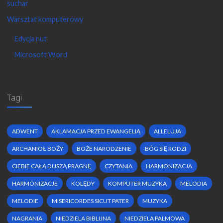
suchar
Warsztat komputerowy
Edycja nut
Microsoft Word
Tagi
ADWENT
AKLAMACJA PRZED EWANGELIĄ
ALLELUJA
ARCHANIOŁ BOŻY
BOŻE NARODZENIE
BÓG SIĘ RODZI
CIEBIE CAŁĄ DUSZĄ PRAGNĘ
CZYTANIA
HARMONIZACJA
HARMONIZACJE
KOLĘDY
KOMPUTER MUZYKA
MELODIA
MELODIE
MISERICORDES SICUT PATER
MUZYKA
NAGRANIA
NIEDZIELA BIBLIJNA
NIEDZIELA PALMOWA