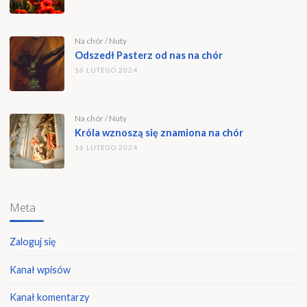
Na chór
/
Nuty
Odszedł Pasterz od nas na chór
16 LUTEGO 2024
Na chór
/
Nuty
Króla wznoszą się znamiona na chór
16 LUTEGO 2024
Meta
Zaloguj się
Kanał wpisów
Kanał komentarzy