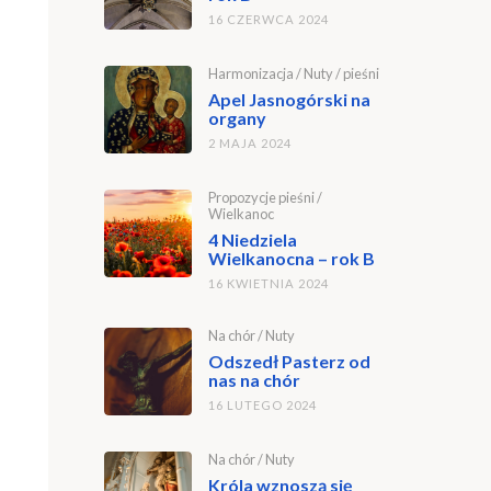
16 CZERWCA 2024
Harmonizacja
/
Nuty
/
pieśni
Apel Jasnogórski na
organy
2 MAJA 2024
Propozycje pieśni
/
Wielkanoc
4 Niedziela
Wielkanocna – rok B
16 KWIETNIA 2024
Na chór
/
Nuty
Odszedł Pasterz od
nas na chór
16 LUTEGO 2024
Na chór
/
Nuty
Króla wznoszą się