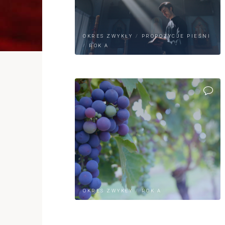
OKRES ZWYKŁY
/
PROPOZYCJE PIEŚNI
/
ROK A
OKRES ZWYKŁY
/
ROK A