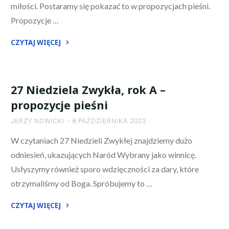
miłości. Postaramy się pokazać to w propozycjach pieśni.
Propozycje …
CZYTAJ WIĘCEJ
"30
Niedziela
Zwykła,
27 Niedziela Zwykła, rok A –
rok
propozycje pieśni
A"
JERZY NOWICKI
8 PAŹDZIERNIKA 2023
W czytaniach 27 Niedzieli Zwykłej znajdziemy dużo
odniesień, ukazujących Naród Wybrany jako winnicę.
Usłyszymy również sporo wdzięczności za dary, które
otrzymaliśmy od Boga. Spróbujemy to …
CZYTAJ WIĘCEJ
"27