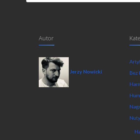
Autor
Kat
Arty
Jerzy Nowicki
Bez 
Har
Hum
Nagr
Nut
Ha