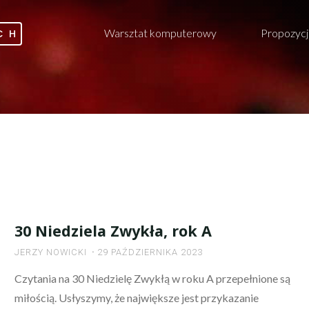
Warsztat komputerowy
Propozycj
CH
30 Niedziela Zwykła, rok A
JERZY NOWICKI
29 PAŹDZIERNIKA 2023
Czytania na 30 Niedzielę Zwykłą w roku A przepełnione są
miłością. Usłyszymy, że największe jest przykazanie