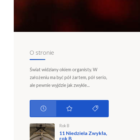
O stronie
Świat widziany okiem organisty. W
założeniu ma być pół żartem, pół serio,
ale pewnie wyjdzie jak zwykle...
Rok B
11 Niedziela Zwykła,
rok B