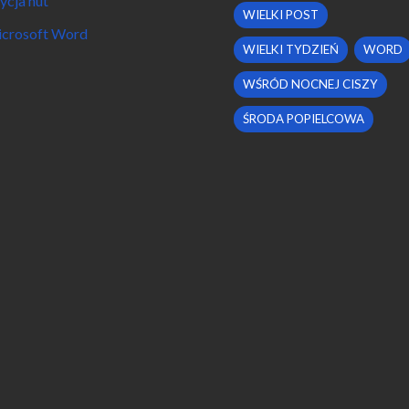
ycja nut
WIELKI POST
crosoft Word
WIELKI TYDZIEŃ
WORD
WŚRÓD NOCNEJ CISZY
ŚRODA POPIELCOWA