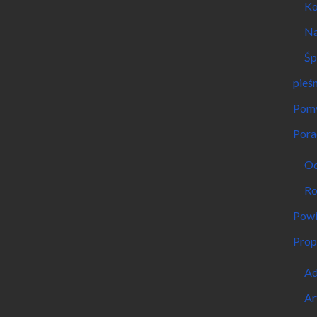
Ko
Na
Śp
pieśn
Pomy
Pora
Od
Ro
Powi
Prop
Ad
Ar