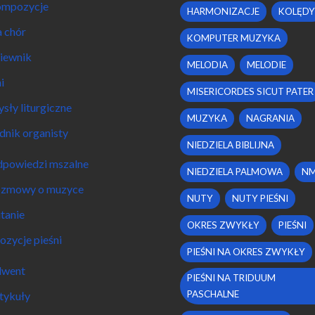
mpozycje
HARMONIZACJE
KOLĘDY
 chór
KOMPUTER MUZYKA
iewnik
MELODIA
MELODIE
i
MISERICORDES SICUT PATER
sły liturgiczne
MUZYKA
NAGRANIA
dnik organisty
NIEDZIELA BIBLIJNA
powiedzi mszalne
NIEDZIELA PALMOWA
N
zmowy o muzyce
NUTY
NUTY PIEŚNI
tanie
OKRES ZWYKŁY
PIEŚNI
ozycje pieśni
PIEŚNI NA OKRES ZWYKŁY
went
PIEŚNI NA TRIDUUM
PASCHALNE
tykuły