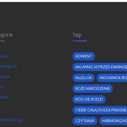
egorie
Tagi
kuły
ADWENT
kategorii
AKLAMACJA PRZED EWANGE
monia
ALLELUJA
ARCHANIOŁ B
or
BOŻE NARODZENIE
ania
BÓG SIĘ RODZI
y
CIEBIE CAŁĄ DUSZĄ PRAGNĘ
rmonizacja
CZYTANIA
HARMONIZAC