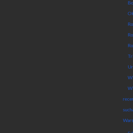
Bo
Ok
Ro
Ro
Ro
Tr
Ur
Wi
Wi
rece
such
Wars