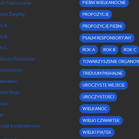
że Narodzenie
PIEŚNI WIELKANOCNE
res Zwykły
PROPOZYCJE
k A
PROPOZYCJE PIEŚNI
k B
PSALM RESPONSORYJNY
k C
ROK A
ROK B
ROK C
iduum Paschalne
TOWARZYSZENIE ORGANO
oczystości
TRIDUUM PASHALNE
elkanoc
UROCZYSTE WEJŚCIE
elki Post
UROCZYSTOŚCI
nzja
WIELKANOC
ar
WIELKI CZWARTEK
ztat komputerowy
WIELKI PIĄTEK