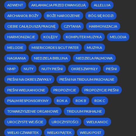
ARCHANIOŁ BOŻY
BOŻE NARODZENIE
BÓG SIĘ RODZI
CIEBIE CAŁĄ DUSZĄ PRAGNĘ
CZYTANIA
HARMONIZACJA
HARMONIZACJE
KOLĘDY
KOMPUTER MUZYKA
MELODIA
MELODIE
MISERICORDES SICUT PATER
MUZYKA
NAGRANIA
NIEDZIELA BIBLIJNA
NIEDZIELA PALMOWA
NMP
NUTY
NUTY PIEŚNI
OKRES ZWYKŁY
PIEŚNI
PIEŚNI NA OKRES ZWYKŁY
PIEŚNI NA TRIDUUM PASCHALNE
PIEŚNI WIELKANOCNE
PROPOZYCJE
PROPOZYCJE PIEŚNI
PSALM RESPONSORYJNY
ROK A
ROK B
ROK C
TOWARZYSZENIE ORGANOWE
TRIDUUM PASHALNE
UROCZYSTE WEJŚCIE
UROCZYSTOŚCI
WIELKANOC
WIELKI CZWARTEK
WIELKI PIĄTEK
WIELKI POST
WIELKI TYDZIEŃ
WORD
WŚRÓD NOCNEJ CISZY