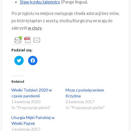
Sław języku tajemnicę
(Pange lingua).
Po przyjściu na miejsce następuje chwila adoracji bez słów,
po której kapłan z asystą, służbą liturgiczną wracają do
zakrystii
w ciszy
.
Podziel się:
C
C
l
l
i
i
c
c
k
k
t
t
o
o
Related
s
s
h
h
Wielki Tydzień 2020 w
Msza z poświęceniem
a
a
r
r
czasie pandemii
Krzyżma
e
e
1 kwietnia 2020
2 kwietnia 2017
o
o
n
n
In "Propozycje pieśni"
In "Propozycje pieśni"
T
F
w
a
i
c
Liturgia Męki Pańskiej w
t
e
t
b
Wielki Piątek
e
o
5 kwietnia 2017
r
o