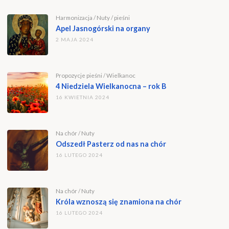
Apel Jasnogórski na organy
2 MAJA 2024
Propozycje pieśni
/
Wielkanoc
4 Niedziela Wielkanocna – rok B
16 KWIETNIA 2024
Na chór
/
Nuty
Odszedł Pasterz od nas na chór
16 LUTEGO 2024
Na chór
/
Nuty
Króla wznoszą się znamiona na chór
16 LUTEGO 2024