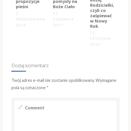
propozycje
pomysły na
zaśpiewać
pieśni
Boże Ciało
w Nowy
Rok
2
15
12
PAŹDZIERNIKA
CZERWCA
STYCZNIA
2021
2017
2020
Dodaj komentarz
Twój adres e-mail nie zostanie opublikowany.
Wymagane
pola są oznaczone
*