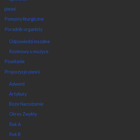
Pomysły liturgiczne
Poradnik organisty
Odpowiedzi mszalne
Rozmowy o muzyce
Powitanie
Propozycje pieśni
Adwent
Artykuły
Boże Narodzenie
Okres Zwykły
Rok A
Rok B
Rok C
Triduum Paschalne