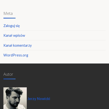
Meta
Zaloguj się
Kanał wpisów
Kanał komentarzy
WordPress.org
Autor
Jerzy Nowicki