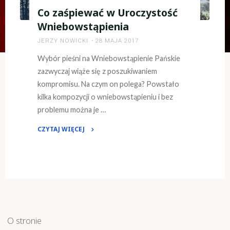
Co zaśpiewać w Uroczystość
Wniebowstąpienia
JERZY NOWICKI
28 MAJA 2017
Wybór pieśni na Wniebowstąpienie Pańskie
zazwyczaj wiąże się z poszukiwaniem
kompromisu. Na czym on polega? Powstało
kilka kompozycji o wniebowstąpieniu i bez
problemu można je …
CZYTAJ WIĘCEJ
"Co
zaśpiewać
w
Uroczystość
Wniebowstąpienia"
O stronie