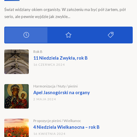
Świat widziany okiem organisty. W założeniu ma być pół żartem, pół
serio, ale pewnie wyjdzie jak zwykle...
Rok B
11 Niedziela Zwykła, rok B
16 CZERWCA 2024
Harmonizacja
/
Nuty
/
pieśni
Apel Jasnogórski na organy
2 MAJA 2024
Propozycje pieśni
/
Wielkanoc
4 Niedziela Wielkanocna – rok B
16 KWIETNIA 2024