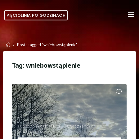
Skip
to
PIĘCIOLINIA PO GODZINACH
content
Home
Posts tagged "wniebowstąpienie"
Tag:
wniebowstąpienie
PROPOZYCJE PIEŚNI
/
UROCZYSTOŚCI
/
WIELKANOC