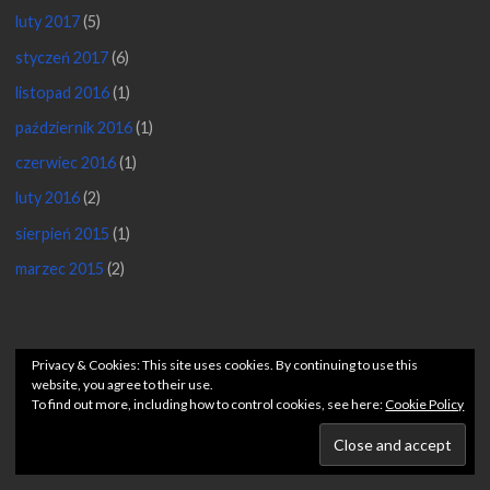
luty 2017
(5)
styczeń 2017
(6)
listopad 2016
(1)
październik 2016
(1)
czerwiec 2016
(1)
luty 2016
(2)
sierpień 2015
(1)
marzec 2015
(2)
©2026 Pięciolinia po godzinach
Privacy & Cookies: This site uses cookies. By continuing to use this
website, you agree to their use.
To find out more, including how to control cookies, see here:
Cookie Policy