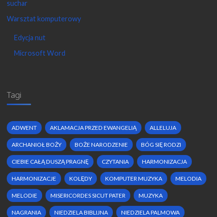
suchar
Warsztat komputerowy
Edycja nut
Microsoft Word
Tagi
ADWENT
AKLAMACJA PRZED EWANGELIĄ
ALLELUJA
ARCHANIOŁ BOŻY
BOŻE NARODZENIE
BÓG SIĘ RODZI
CIEBIE CAŁĄ DUSZĄ PRAGNĘ
CZYTANIA
HARMONIZACJA
HARMONIZACJE
KOLĘDY
KOMPUTER MUZYKA
MELODIA
MELODIE
MISERICORDES SICUT PATER
MUZYKA
NAGRANIA
NIEDZIELA BIBLIJNA
NIEDZIELA PALMOWA