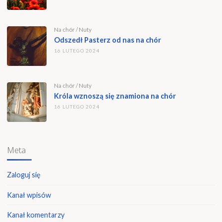
Na chór
/
Nuty
Odszedł Pasterz od nas na chór
16 LUTEGO 2024
Na chór
/
Nuty
Króla wznoszą się znamiona na chór
16 LUTEGO 2024
Meta
Zaloguj się
Kanał wpisów
Kanał komentarzy