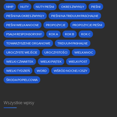
NMP
NUTY
NUTY PIEŚNI
OKRES ZWYKŁY
PIEŚNI
PIEŚNI NA OKRES ZWYKŁY
PIEŚNI NA TRIDUUM PASCHALNE
PIEŚNI WIELKANOCNE
PROPOZYCJE
PROPOZYCJE PIEŚNI
PSALM RESPONSORYJNY
ROK A
ROK B
ROK C
TOWARZYSZENIE ORGANOWE
TRIDUUM PASHALNE
UROCZYSTE WEJŚCIE
UROCZYSTOŚCI
WIELKANOC
WIELKI CZWARTEK
WIELKI PIĄTEK
WIELKI POST
WIELKI TYDZIEŃ
WORD
WŚRÓD NOCNEJ CISZY
ŚRODA POPIELCOWA
Wszystkie wpisy