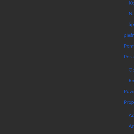
Ko
Na
Śp
pieśn
Pomy
Pora
Od
Ro
Powi
Prop
Ad
Ar