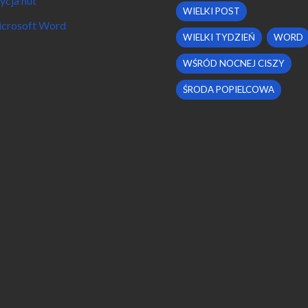
ycja nut
WIELKI POST
crosoft Word
WIELKI TYDZIEŃ
WORD
WŚRÓD NOCNEJ CISZY
ŚRODA POPIELCOWA