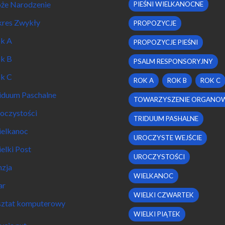
że Narodzenie
PIEŚNI WIELKANOCNE
res Zwykły
PROPOZYCJE
k A
PROPOZYCJE PIEŚNI
k B
PSALM RESPONSORYJNY
k C
ROK A
ROK B
ROK C
iduum Paschalne
TOWARZYSZENIE ORGANO
oczystości
TRIDUUM PASHALNE
elkanoc
UROCZYSTE WEJŚCIE
elki Post
UROCZYSTOŚCI
nzja
WIELKANOC
ar
WIELKI CZWARTEK
ztat komputerowy
WIELKI PIĄTEK