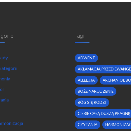
egorie
Tagi
kuły
ADWENT
kategorii
AKLAMACJA PRZED EWANGE
monia
ALLELUJA
ARCHANIOŁ B
or
BOŻE NARODZENIE
ania
BÓG SIĘ RODZI
y
CIEBIE CAŁĄ DUSZĄ PRAGNĘ
rmonizacja
CZYTANIA
HARMONIZAC