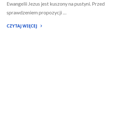
Ewangelii Jezus jest kuszony na pustyni. Przed
sprawdzeniem propozycji …
CZYTAJ WIĘCEJ
"I
Niedziela
Wielkiego
Postu
–
Rok
A"