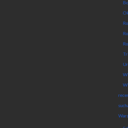
Bo
Ok
Ro
Ro
Ro
Tr
Ur
Wi
Wi
rece
such
Wars