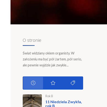
O stronie
Świat widziany okiem organisty. W
założeniu ma być pół żartem, pół serio,
ale pewnie wyjdzie jak zwykle...
Rok B
11 Niedziela Zwykła,
rok B