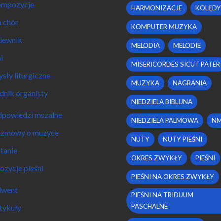
mpozycje
HARMONIZACJE
KOLĘDY
 chór
KOMPUTER MUZYKA
iewnik
MELODIA
MELODIE
i
MISERICORDES SICUT PATER
sły liturgiczne
MUZYKA
NAGRANIA
dnik organisty
NIEDZIELA BIBLIJNA
powiedzi mszalne
NIEDZIELA PALMOWA
N
zmowy o muzyce
NUTY
NUTY PIEŚNI
tanie
OKRES ZWYKŁY
PIEŚNI
ozycje pieśni
PIEŚNI NA OKRES ZWYKŁY
went
PIEŚNI NA TRIDUUM
PASCHALNE
tykuły