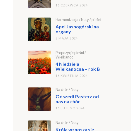
16 CZERWCA 2024
Harmonizacja
/
Nuty
/
pieśni
Apel Jasnogórski na
organy
2 MAJA 2024
Propozycje pieśni
/
Wielkanoc
4 Niedziela
Wielkanocna – rok B
16 KWIETNIA 2024
Na chór
/
Nuty
Odszedł Pasterz od
nas na chór
16 LUTEGO 2024
Na chór
/
Nuty
Króla wznoszą się