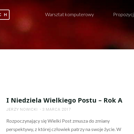
Warsztat komputerowy
Propozycj
CH
I Niedziela Wielkiego Postu – Rok A
JERZY NOWICKI
3 MARCA 2017
Rozpoczynający się Wielki Post zmusza do zmiany
perspektywy, z której człowiek patrzy na swoje życie. W