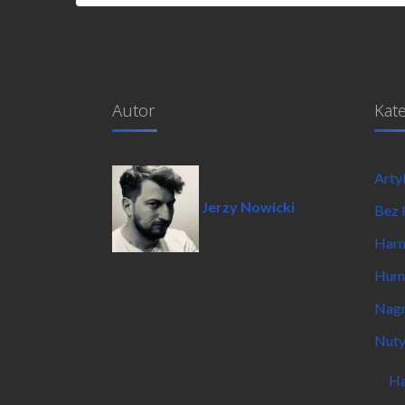
Autor
Kat
Arty
Jerzy Nowicki
Bez 
Har
Hum
Nagr
Nut
Ha