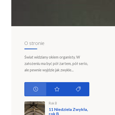
O stronie
Świat widziany okiem organisty. W
założeniu ma być pół żartem, pół serio,
ale pewnie wyjdzie jak zwykle...
Rok B
11 Niedziela Zwykła,
rok B