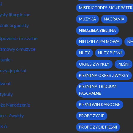
i
MISERICORDES SICUT PATER
sły liturgiczne
MUZYKA
NAGRANIA
dnik organisty
NIEDZIELA BIBLIJNA
powiedzi mszalne
NIEDZIELA PALMOWA
N
zmowy o muzyce
NUTY
NUTY PIEŚNI
tanie
OKRES ZWYKŁY
PIEŚNI
ozycje pieśni
PIEŚNI NA OKRES ZWYKŁY
went
PIEŚNI NA TRIDUUM
PASCHALNE
tykuły
że Narodzenie
PIEŚNI WIELKANOCNE
res Zwykły
PROPOZYCJE
k A
PROPOZYCJE PIEŚNI