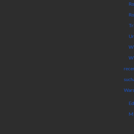
Ro
Ro
Tr
Ur
Wi
Wi
rece
such
Wars
Ed
Mi