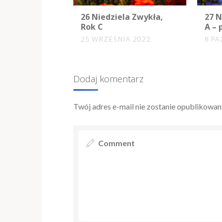
0
0
26 Niedziela Zwykła,
27 N
Rok C
A – 
25 WRZEŚNIA 2022
8 PA
Dodaj komentarz
Twój adres e-mail nie zostanie opublikowan