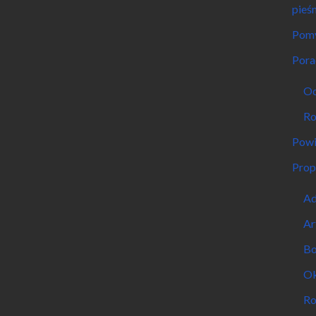
pieśn
Pomy
Pora
Od
Ro
Powi
Prop
Ad
Ar
Bo
Ok
Ro