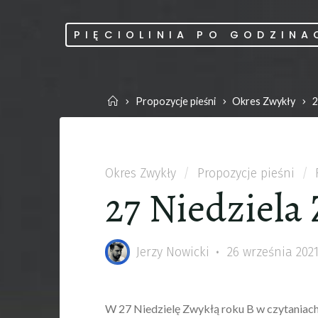
Skip
to
PIĘCIOLINIA PO GODZINA
content
Home
Propozycje pieśni
Okres Zwykły
2
Okres Zwykły
/
Propozycje pieśni
/
27 Niedziela
Jerzy Nowicki
26 września 202
W 27 Niedzielę Zwykłą roku B w czytaniach 