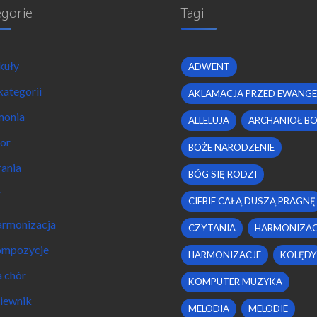
egorie
Tagi
kuły
ADWENT
kategorii
AKLAMACJA PRZED EWANGE
monia
ALLELUJA
ARCHANIOŁ B
or
BOŻE NARODZENIE
ania
BÓG SIĘ RODZI
y
CIEBIE CAŁĄ DUSZĄ PRAGNĘ
rmonizacja
CZYTANIA
HARMONIZAC
mpozycje
HARMONIZACJE
KOLĘDY
 chór
KOMPUTER MUZYKA
iewnik
MELODIA
MELODIE