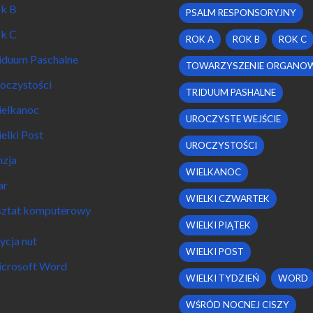
k B
PSALM RESPONSORYJNY
k C
ROK A
ROK B
ROK C
iduum Paschalne
TOWARZYSZENIE ORGANO
oczystości
TRIDUUM PASHALNE
elkanoc
UROCZYSTE WEJŚCIE
elki Post
UROCZYSTOŚCI
nzja
WIELKANOC
ar
WIELKI CZWARTEK
ztat komputerowy
WIELKI PIĄTEK
ycja nut
WIELKI POST
crosoft Word
WIELKI TYDZIEŃ
WORD
WŚRÓD NOCNEJ CISZY