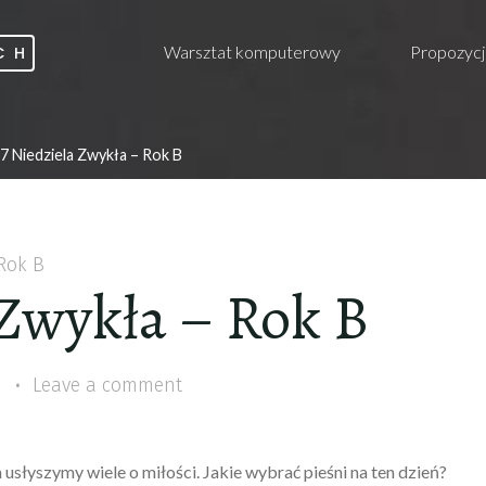
Warsztat komputerowy
Propozycj
CH
7 Niedziela Zwykła – Rok B
Rok B
 Zwykła – Rok B
1
Leave a comment
usłyszymy wiele o miłości. Jakie wybrać pieśni na ten dzień?