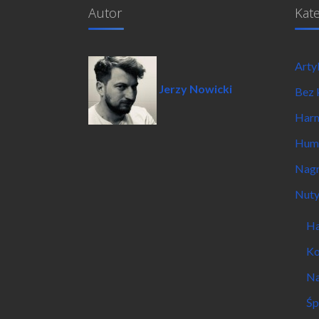
Autor
Kat
Arty
Jerzy Nowicki
Bez 
Har
Hum
Nagr
Nut
Ha
Ko
Na
Śp