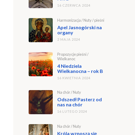
16 CZERWCA 2024
Harmonizacja
/
Nuty
/
pieśni
Apel Jasnogórski na
organy
2 MAJA 2024
Propozycje pieśni
/
Wielkanoc
4 Niedziela
Wielkanocna – rok B
16 KWIETNIA 2024
Na chór
/
Nuty
Odszedł Pasterz od
nas na chór
16 LUTEGO 2024
Na chór
/
Nuty
Króla wznoszą się