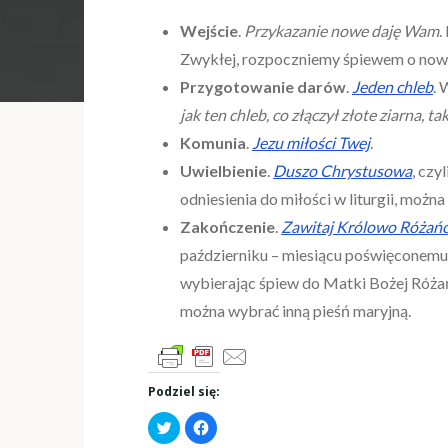
Wejście
.
Przykazanie nowe daję Wam
.
Zwykłej, rozpoczniemy śpiewem o nowy
Przygotowanie darów
.
Jeden chleb
. 
jak ten chleb, co złączył złote ziarna, t
Komunia
.
Jezu miłości Twej
.
Uwielbienie
.
Duszo Chrystusowa
, czy
odniesienia do miłości w liturgii, moż
Zakończenie
.
Zawitaj Królowo Różań
październiku – miesiącu poświęconemu
wybierając śpiew do Matki Bożej Różańc
można wybrać inną pieśń maryjną.
Podziel się:
C
C
l
l