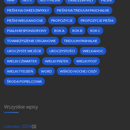
NMP
NUTY
NUTY PIEŚNI
OKRES ZWYKŁY
PIEŚNI
PIEŚNI NA OKRES ZWYKŁY
PIEŚNI NA TRIDUUM PASCHALNE
PIEŚNI WIELKANOCNE
PROPOZYCJE
PROPOZYCJE PIEŚNI
PSALM RESPONSORYJNY
ROK A
ROK B
ROK C
TOWARZYSZENIE ORGANOWE
TRIDUUM PASHALNE
UROCZYSTE WEJŚCIE
UROCZYSTOŚCI
WIELKANOC
WIELKI CZWARTEK
WIELKI PIĄTEK
WIELKI POST
WIELKI TYDZIEŃ
WORD
WŚRÓD NOCNEJ CISZY
ŚRODA POPIELCOWA
Wszystkie wpisy
czerwiec 2024
(1)