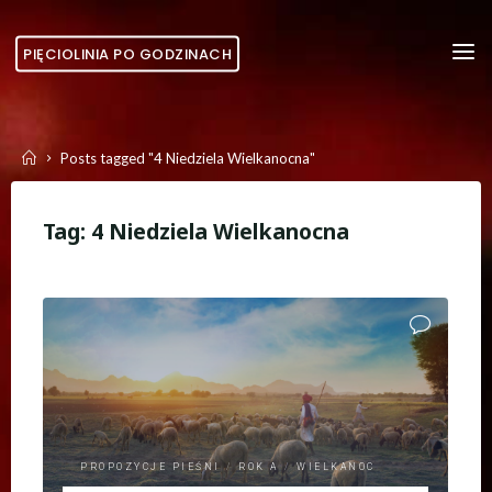
Skip
to
PIĘCIOLINIA PO GODZINACH
content
Home
Posts tagged "4 Niedziela Wielkanocna"
Tag:
4 Niedziela Wielkanocna
PROPOZYCJE PIEŚNI
/
ROK A
/
WIELKANOC