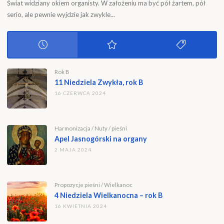
Świat widziany okiem organisty. W założeniu ma być pół żartem, pół
serio, ale pewnie wyjdzie jak zwykle...
Rok B
11 Niedziela Zwykła, rok B
16 CZERWCA 2024
Harmonizacja
/
Nuty
/
pieśni
Apel Jasnogórski na organy
2 MAJA 2024
Propozycje pieśni
/
Wielkanoc
4 Niedziela Wielkanocna – rok B
16 KWIETNIA 2024