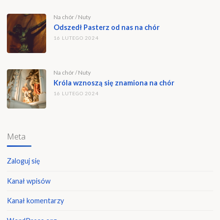
Na chór
/
Nuty
Odszedł Pasterz od nas na chór
16 LUTEGO 2024
Na chór
/
Nuty
Króla wznoszą się znamiona na chór
16 LUTEGO 2024
Meta
Zaloguj się
Kanał wpisów
Kanał komentarzy