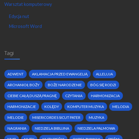
Warsztat komputerowy
Edycja nut
Microsoft Word
Tagi
ADWENT
AKLAMACJA PRZED EWANGELIĄ
ALLELUJA
ARCHANIOŁ BOŻY
BOŻE NARODZENIE
BÓG SIĘ RODZI
CIEBIE CAŁĄ DUSZĄ PRAGNĘ
CZYTANIA
HARMONIZACJA
HARMONIZACJE
KOLĘDY
KOMPUTER MUZYKA
MELODIA
MELODIE
MISERICORDES SICUT PATER
MUZYKA
NAGRANIA
NIEDZIELA BIBLIJNA
NIEDZIELA PALMOWA