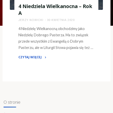
4 Niedziela Wielkanocna – Rok
A
JERZY NOWICKI
30 KWIETNIA 2020
4 Niedzielę Wielkanocną obchodzimy jako
Niedzielę Dobrego Pasterza. Ma to związek
przede wszystkim z Ewangelią o Dobrym
Pasterzu, ale w Liturgii Słowa pojawia się też …
CZYTAJ WIĘCEJ
"4
Niedziela
Wielkanocna
–
Rok
A"
O stronie